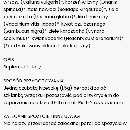
wrzosu (Calluna vulgaris)*, korzeń wilżyny (Onanis
spinosa)*, ziele nawłoci (Solidago virgaurea)*, ziele
połonicznika (Hernaria glabra)*, liść brusznicy
(Vaccinium vitis-idaea)*, kwiat bzu czarnego
(Sambucus nigra)*, ziele karczocha (Cynara
scolymus)*, kwiat kocanki (HelichrySUM arenarium)*
(*certyfikowany składnik ekologiczny)
OPIS
Suplement diety.
SPOSÓB PRZYGOTOWANIA
Jedną czubatą łyżeczkę (1,5g) herbatki zalać
szklanką wrzątku i pozostawić pod przykryciem do
zaparzenia na około 10-15 minut. Pić 1-2 razy dziennie.
ZALECANE SPOŻYCIE I INNE UWAGI
Nie należy przekraczać zalecanej porcji do spożycia w