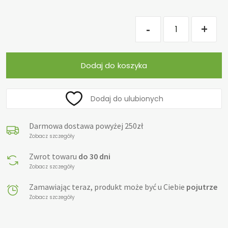
ilość
-
+
HERBATKA
ZDROWE
NERKI
Dodaj do koszyka
BIO
50
g
Dodaj do ulubionych
-
DARY
Darmowa dostawa powyżej 250zł
NATURY
Zobacz szczegóły
Zwrot towaru
do 30 dni
Zobacz szczegóły
Zamawiając teraz, produkt może być u Ciebie
pojutrze
Zobacz szczegóły