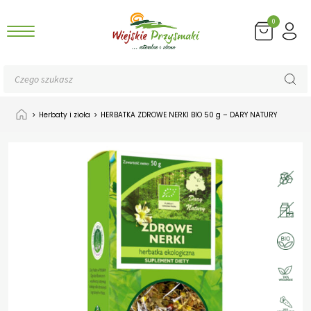
0
wiń
Wyszukiwarka
u
produktów
omne
>
Herbaty i zioła
>
HERBATKA ZDROWE NERKI BIO 50 g – DARY NATURY