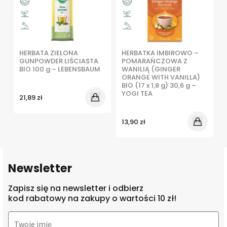
HERBATA ZIELONA
HERBATKA IMBIROWO –
GUNPOWDER LIŚCIASTA
POMARAŃCZOWA Z
BIO 100 g – LEBENSBAUM
WANILIĄ (GINGER
ORANGE WITH VANILLA)
BIO (17 x 1,8 g) 30,6 g –
YOGI TEA
21,89
zł
13,90
zł
Newsletter
Zapisz się na newsletter i odbierz
kod rabatowy na zakupy o wartości 10 zł!